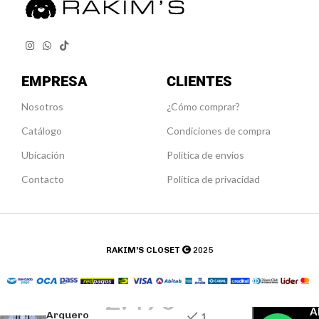
EMPRESA
CLIENTES
Nosotros
¿Cómo comprar?
Catálogo
Condiciones de compra
Ubicación
Política de envíos
Contacto
Política de privacidad
UYU$
RAKIM’S CLOSE
T
2025
Camiseta
2.490
Meta
A
Arquero
1