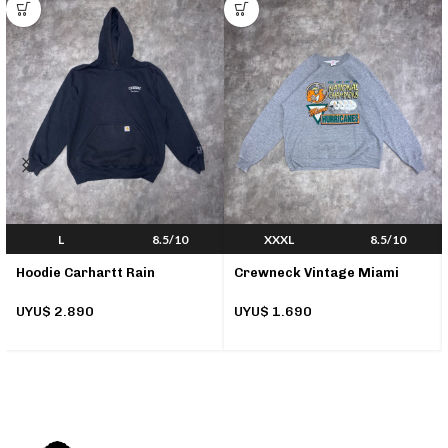
T
L
8.5/10
XXXL
8.5/10
Hoodie Carhartt Rain
Crewneck Vintage Miami
Defender
Hurricanes
UYU$
2.890
UYU$
1.690