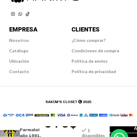
EMPRESA
CLIENTES
Nosotros
¿Cómo comprar?
Catálogo
Condiciones de compra
Ubicación
Política de envíos
Contacto
Política de privacidad
RAKIM’S CLOSE
T
2025
Casaca
UYU$
Bootleg
A
Parmalat
1
disponibles
año 1991,