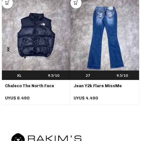
T
XL
9.5/10
27
9.5/10
Chaleco The North Face
Jean Y2k Flare MissMe
Nupste Vintage 90`s
UYU$
4.490
UYU$
8.490